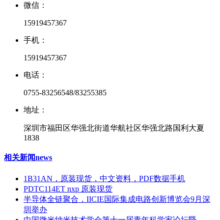
微信：
15919457367
手机：
15919457367
电话：
0755-83256548/83255385
地址：
深圳市福田区华强北街道华航社区华强北路国利大夏
1838
相关新闻
news
1B31AN，原装现货，中文资料，PDF数据手机
PDTC114ET nxp 原装现货
半导体全链聚合，IICIE国际集成电路创新博览会9月深
圳举办
中国微米纳米技术学会第十一届青年科学家论坛暨