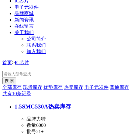
IC芯片
电子元器件
品牌商城
新闻资讯
在线留言
关于我们
公司简介
联系我们
加入我们
首页
>
IC芯片
全部库存
现货库存
优势库存
热卖库存
电子元器件
普通库存
共有10条记录
1.5SMC530A
热卖库存
品牌
力特
数量
6000
批号
21+