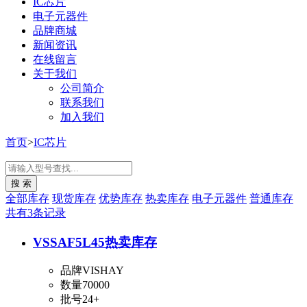
IC芯片
电子元器件
品牌商城
新闻资讯
在线留言
关于我们
公司简介
联系我们
加入我们
首页
>
IC芯片
全部库存
现货库存
优势库存
热卖库存
电子元器件
普通库存
共有3条记录
VSSAF5L45
热卖库存
品牌
VISHAY
数量
70000
批号
24+