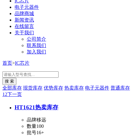
IC芯片
电子元器件
品牌商城
新闻资讯
在线留言
关于我们
公司简介
联系我们
加入我们
首页
>
IC芯片
全部库存
现货库存
优势库存
热卖库存
电子元器件
普通库存
1
2
下一页
HT1621
热卖库存
品牌
移远
数量
100
批号
16+