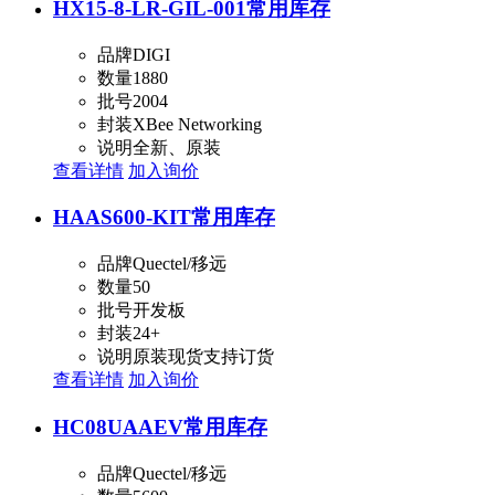
HX15-8-LR-GIL-001
常用库存
品牌
DIGI
数量
1880
批号
2004
封装
XBee Networking
说明
全新、原装
查看详情
加入询价
HAAS600-KIT
常用库存
品牌
Quectel/移远
数量
50
批号
开发板
封装
24+
说明
原装现货支持订货
查看详情
加入询价
HC08UAAEV
常用库存
品牌
Quectel/移远