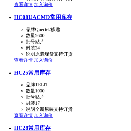
查看详情
加入询价
HC08UACMD
常用库存
品牌
Quectel/移远
数量
5600
批号
贴片
封装
24+
说明
原装现货支持订货
查看详情
加入询价
HC25
常用库存
品牌
TELIT
数量
1000
批号
贴片
封装
17+
说明
全新原装支持订货
查看详情
加入询价
HC28
常用库存