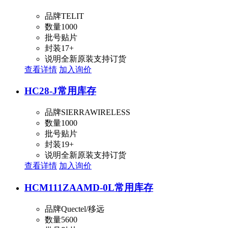
品牌
TELIT
数量
1000
批号
贴片
封装
17+
说明
全新原装支持订货
查看详情
加入询价
HC28-J
常用库存
品牌
SIERRAWIRELESS
数量
1000
批号
贴片
封装
19+
说明
全新原装支持订货
查看详情
加入询价
HCM111ZAAMD-0L
常用库存
品牌
Quectel/移远
数量
5600