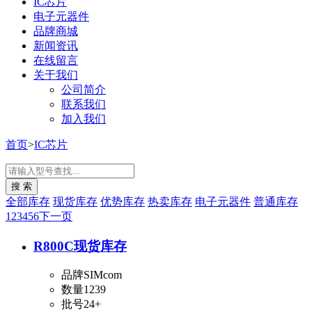
IC芯片
电子元器件
品牌商城
新闻资讯
在线留言
关于我们
公司简介
联系我们
加入我们
首页
>
IC芯片
全部库存
现货库存
优势库存
热卖库存
电子元器件
普通库存
1
2
3
4
5
6
下一页
R800C
现货库存
品牌
SIMcom
数量
1239
批号
24+