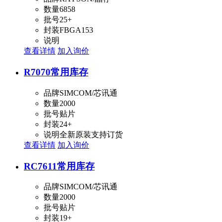
数量
6858
批号
25+
封装
FBGA153
说明
查看详情
加入询价
R7070
常用库存
品牌
SIMCOM/芯讯通
数量
2000
批号
贴片
封装
24+
说明
全新原装支持订货
查看详情
加入询价
RC7611
常用库存
品牌
SIMCOM/芯讯通
数量
2000
批号
贴片
封装
19+