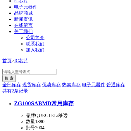
IC芯片
电子元器件
品牌商城
新闻资讯
在线留言
关于我们
公司简介
联系我们
加入我们
首页
>
IC芯片
全部库存
现货库存
优势库存
热卖库存
电子元器件
普通库存
共有2条记录
ZG100SABMD
常用库存
品牌
QUECTEL/移远
数量
1880
批号
2004