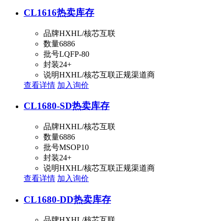
CL1616
热卖库存
品牌
HXHL/核芯互联
数量
6886
批号
LQFP-80
封装
24+
说明
HXHL/核芯互联正规渠道商
查看详情
加入询价
CL1680-SD
热卖库存
品牌
HXHL/核芯互联
数量
6886
批号
MSOP10
封装
24+
说明
HXHL/核芯互联正规渠道商
查看详情
加入询价
CL1680-DD
热卖库存
品牌
HXHL/核芯互联