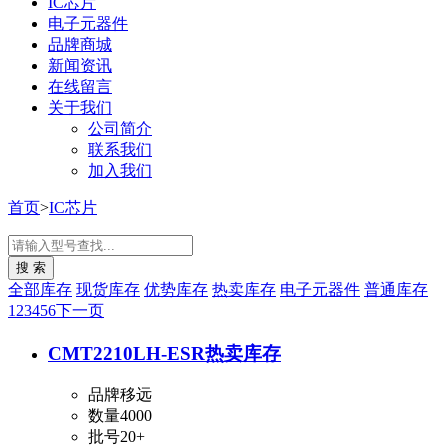
IC芯片
电子元器件
品牌商城
新闻资讯
在线留言
关于我们
公司简介
联系我们
加入我们
首页
>
IC芯片
全部库存
现货库存
优势库存
热卖库存
电子元器件
普通库存
1
2
3
4
5
6
下一页
CMT2210LH-ESR
热卖库存
品牌
移远
数量
4000
批号
20+