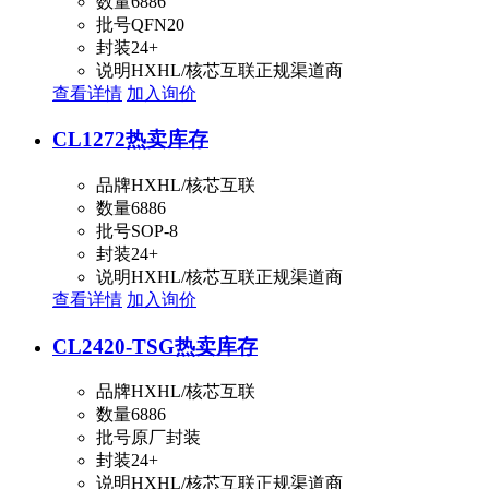
数量
6886
批号
QFN20
封装
24+
说明
HXHL/核芯互联正规渠道商
查看详情
加入询价
CL1272
热卖库存
品牌
HXHL/核芯互联
数量
6886
批号
SOP-8
封装
24+
说明
HXHL/核芯互联正规渠道商
查看详情
加入询价
CL2420-TSG
热卖库存
品牌
HXHL/核芯互联
数量
6886
批号
原厂封装
封装
24+
说明
HXHL/核芯互联正规渠道商