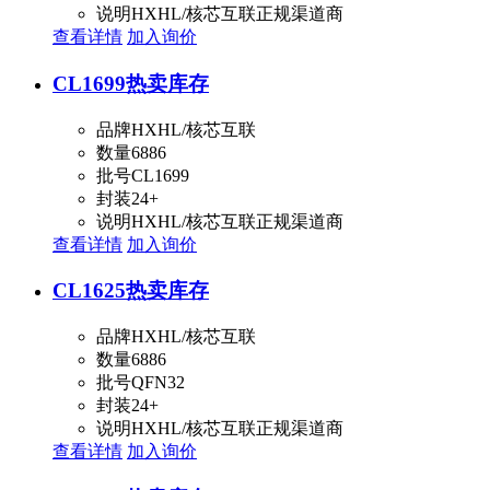
说明
HXHL/核芯互联正规渠道商
查看详情
加入询价
CL1699
热卖库存
品牌
HXHL/核芯互联
数量
6886
批号
CL1699
封装
24+
说明
HXHL/核芯互联正规渠道商
查看详情
加入询价
CL1625
热卖库存
品牌
HXHL/核芯互联
数量
6886
批号
QFN32
封装
24+
说明
HXHL/核芯互联正规渠道商
查看详情
加入询价