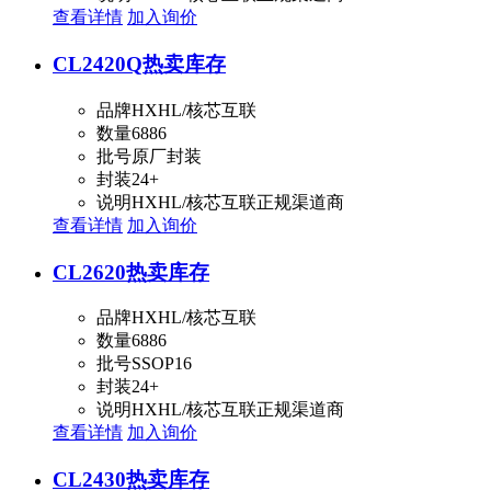
查看详情
加入询价
CL2420Q
热卖库存
品牌
HXHL/核芯互联
数量
6886
批号
原厂封装
封装
24+
说明
HXHL/核芯互联正规渠道商
查看详情
加入询价
CL2620
热卖库存
品牌
HXHL/核芯互联
数量
6886
批号
SSOP16
封装
24+
说明
HXHL/核芯互联正规渠道商
查看详情
加入询价
CL2430
热卖库存