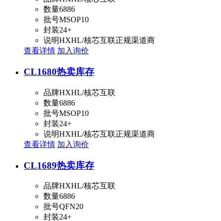
数量
6886
批号
MSOP10
封装
24+
说明
HXHL/核芯互联正规渠道商
查看详情
加入询价
CL1680
热卖库存
品牌
HXHL/核芯互联
数量
6886
批号
MSOP10
封装
24+
说明
HXHL/核芯互联正规渠道商
查看详情
加入询价
CL1689
热卖库存
品牌
HXHL/核芯互联
数量
6886
批号
QFN20
封装
24+